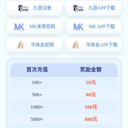
2026-05-24 00:33
66 次阅读
首页
/
体育资讯
卡梅隆·布泽尔作为一名年轻的篮球天才，近年来在篮
球界崭露头角。老K教练对他的盛赞，不仅是对他个
人能力的认可，更是对他未来发展的期待。文章将从
四个方面详细探讨布泽尔的聪明才智、抢板能力、传
球技巧，以及他在同龄人中的突出表现。通过分析这
些方面，我们不仅能更好地理解布泽尔的打球风格，
也能感受到老K教练对于培养年轻球员的重要性与眼
光。最终，这篇文章希望能够为读者提供一个全方位
了解布泽尔的机会，并展望他的美好未来。