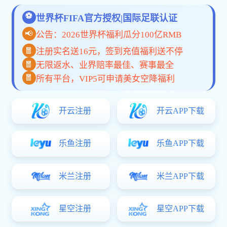
老K教练盛赞卡梅隆布泽尔聪明才
智抢板传球能力超越同龄人