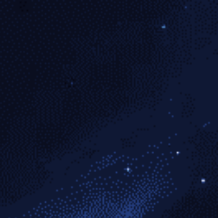
以便于接应队友传来
幅增加，使得对手不
最后，通过不断地实
比赛中，他凭借一次
4、直塞传
除了个人进攻能力外
塞传球。他清楚这种
展。
在实施直塞传球时，
间默契。当他看到前
速思考与执行力极大
此外，通过不断分析