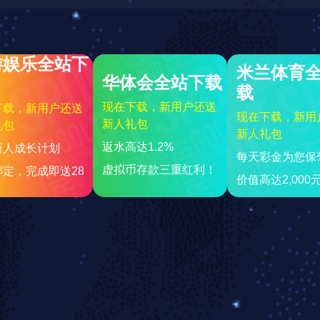
轻球员提供参考。
加练的重要性
日通常是球员放松和恢复的时间。然而，莱奥却选择在这个时候
态度和追求卓越的精神。他利用这段时间来强化自己的基本功，
。
帮助莱奥保持身体状态，更重要的是，它使他能够有针对性地解
季的一场关键比赛中，他发现自己在左脚射门时精准度不足，因
。
强了他的自信心。在不断重复和完善技术动作的过程中，莱奥逐
赛中能够更加从容自信地发挥自己的实力。
门技巧提升
，射门能力是莱奥最基本也是最重要的技能之一。而左右脚均衡