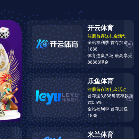
App
公司
体育
注册入口
简介
资讯
博体育
赛事实时同步
PP
为您带来高速、高清、稳定的观赛
端访问