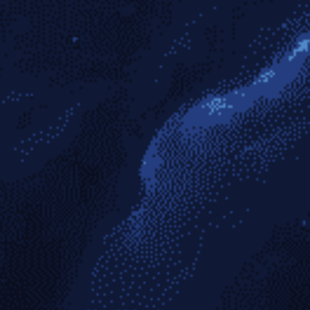
的高空球，并利用身体对抗赢得空中争顶。这种细致入微的训练
得不更加重视他的存在。
践与调整，莱奥已经能够熟练运用各种头球技巧，如甩头攻门和
精准的头槌破门，为球队赢得了宝贵积分，这无疑证明了他努力
球尝试的新突破
，传球能力同样影响着球队整体表现。为了丰富自己的战术选择
类型的传球可以有效撕开防线，为队友创造更多机会，因此特别
准确判断时机与空间至关重要。为此，莱奥参与了不少小组配合
方有队友处于良好位置时，会迅速做出判断，并通过精确有效的
提升了球队反击效率。
比赛录像和总结经验教训，他也逐渐学会如何根据不同防守策略