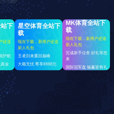
进行额外的训练，这一
提高技术水平，为即将
决自己在比赛中遇到的
此决定专注于这一点，
渐克服了心理上的障
使用则是提高射门效率