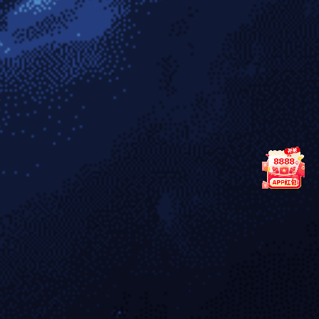
让他的整体进攻威胁大
后蹭等。在最近的一场
付出的成效。
，莱奥开始积极尝试直
重视这方面技艺的发
训练，以增强与队友之
方法送出直塞，这种快
调整自己的传递方式。