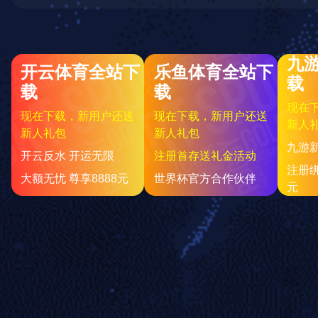
赛表现，并为其他年
1、休息日
在职业足球中，休息
决定展现了他的职业
到来的比赛做好准备
休息日加练不仅可以
问题。例如，在上赛
通过加练来弥补短板
除此之外，加练也增
碍，使得他在正式比
2、左脚射
作为一名攻击型球员