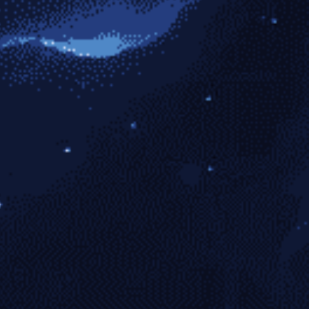
这种灵活应变能力让
总结：
综上所述，米体分析
球理念转变下的一次
谨态度，对年轻一代
未来，我们期待看到
制，实现更高层次的
机会，共同推动中国
上一篇：