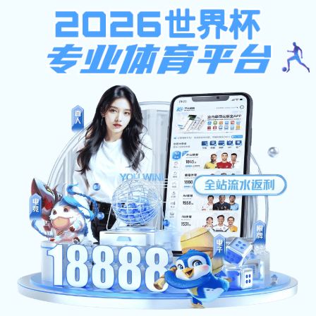
注册入口
全天更新 ·
好博体育
赛事
实时同步
无论您身在何处，
好博体育APP
为您带来高速、高
清、稳定的观赛体验。
下载客户端
网页端访问