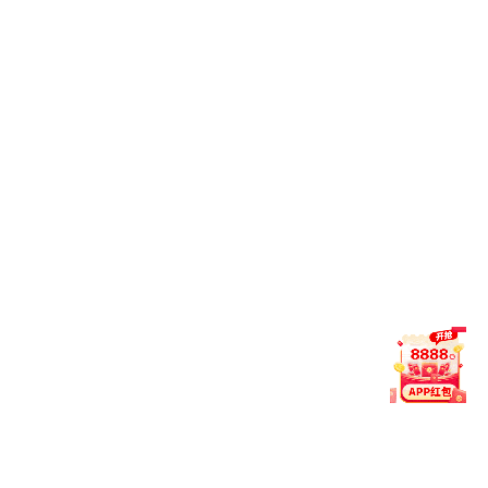
才，他们不仅具备扎实的基本功，还有丰富的大赛经
验。在教练团队科学合理地安排下，每个位置上都发
挥出色，为最终胜利打下基础。
从战术角度看，当时主教练采用的是以快速传递和高
位逼抢相结合的方法，使得球队能够迅速控制场面并
创造进攻机会。同时，中场组织者凭借精准传球调动
前锋线，加之边路快马频频插上，使得对方防线疲于
奔命。这种打法有效压制住了越南队，让他们难以展
开有效反击。
更值得注意的是，在防守方面，球队整体阵型紧凑，
各个位置之间配合默契，有效阻止了对手突破。这一
切都使得中国U23在面对越南时游刃有余，而这种默
契配合也成为后来众多青年球队学习模仿的重要对