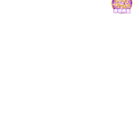
许多年轻运动员常常需要面对的一道坎。希望经过此
次经验教训，他能够迅速调整状态，为之后赛事做出
更好的贡献。
3、诺丁汉森林战术优势
诺丁汉森林能够在这场比赛中取得胜利，与他们良好
的战术安排密不可分。主教练对于球队整体阵型及个
人位置进行了合理安排，使得每名球员都能充分发挥
自己的特长。他们采用的是一种较为稳固且灵活应变
的防守策略，有效限制了切尔西进攻线的发展空间。
特别是在反击快速转化方面，森林队展现出了极强的
执行力。一旦赢得控球权，他们总是能够迅速发动进
攻，以最快速度冲向切尔西后防线，从而创造出多次