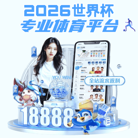
注册入口
全天更新 ·
好博体育
赛事
实时同步
无论您身在何处，
好博体育APP
为您带来高速、高
清、稳定的观赛体验。
下载客户端
网页端访问