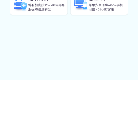
致无法挽回的结果，因此对于每位运动员而言，提高
自身技术水平与注意力都是至关重要的。
2、卡约德助攻的重要性
卡约德作为本场比赛中的关键人物，他不仅参与了进
攻，还为队友创造了有利机会。他精准的传球使马夫
罗意外地将皮球送入自家大门，这一助攻虽然意外，
但却显示出了他敏锐的观察能力和正确判断。当其他
队员可能会选择冒险射门时，他选择了稳妥传递，为
球队争取到了最佳进攻机会。
此外，卡约德在整场比赛中的跑动范围和积极投入也
是不可忽视的一部分。他不断地穿插于各个位置，不
仅增强了布伦特福德前场的攻击力，更让对方后卫感
到压力倍增。在这样的情况下，他不仅仅是一名助攻