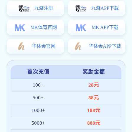
2026-06-05 12:59
62 次阅读
首页
/
体育资讯
在近期的足球评论中，前切尔西球员科尔提出了对球
队引援的建议，他认为切尔西应该考虑引进范戴克，
以增强后防线的稳定性。此外，科尔还呼吁俱乐部给
予现任主教练罗塞尼尔更多的时间来调整和磨合球
队。这一观点引发了广泛关注，尤其是在当前赛季
中，切尔西表现起伏不定。本文将从四个方面深入分
析科尔的建议，包括范戴克的实力、切尔西后防问
题、罗塞尼尔的执教理念，以及给教练更多时间的重
要性。通过这些分析，我们希望能够更全面地理解科
尔所提倡的观点及其背景。