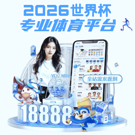
注册入口
全天更新 ·
好博体育
赛事
实时同步
无论您身在何处，
好博体育APP
为您带来高速、高
清、稳定的观赛体验。
下载客户端
网页端访问