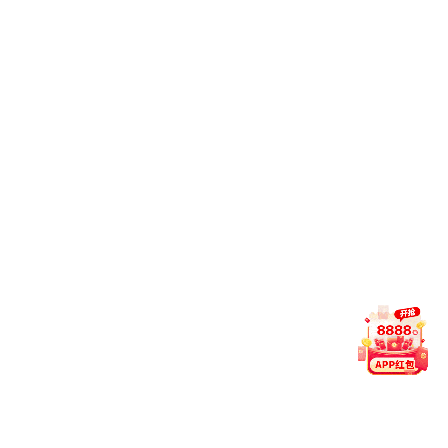
然而，如果给罗塞尼尔更多时间去调整和磨合这支球
队，相信他能够逐渐建立起自己独特且有效的战术体
系。他对比赛细节把控以及对球员特点了解，都将在
未来发挥重要作用。同时，他也需要时间去培养队伍
之间更好的默契与配合，这样才能真正实现战术意
图。
此外，对于年轻球员来说，有一个耐心且富有经验的
教练带领他们成长，是非常重要的一环。如果俱乐部
能够持续支持罗塞尼尔，并允许他探索最佳方案，那
么最终将可能收获令人满意的发展成果。
4、给予教练更多时间的重要性
足球作为一种竞技体育，其发展往往需要一个较长时
期来形成稳定、成熟的发展模式。尤其是在转变过程