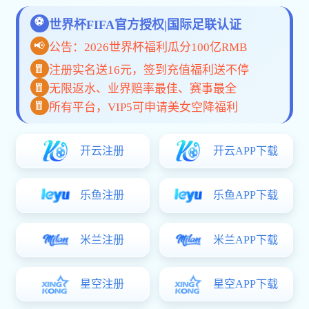
科尔建议切尔西引进范戴克并呼吁
给罗塞尼尔更多时间调整球队