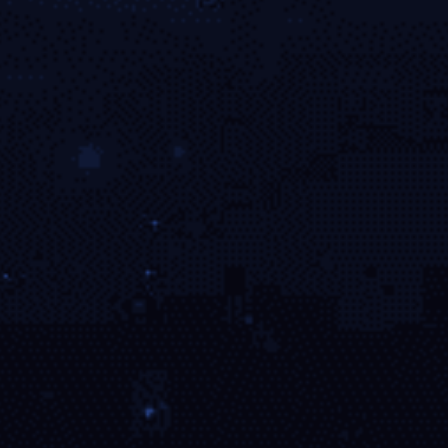
火中烧欲殴打湖人球
弗洛伦蒂诺再次当选皇马主席
引发球
-24
推荐
2026-08-03
推荐
联系我们
广西壮族自治区北海市海城区北部湾中路23号
support@cn-haobotiyu.com
载