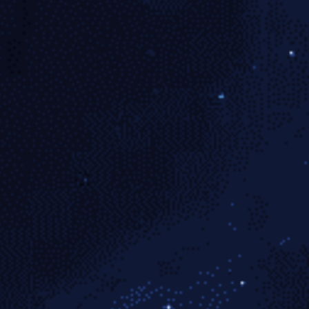
中场指挥官也是不可
得利物浦能够保持出
另一方面，阿森纳同
斗志，为球队注入新
固后防线，从而避免
乐部不断向前发展。
综上所述，无论是利
素之一。而这些明星
4、未来展
随着赛季深入，不败
接下来的比赛中，需
于对手采取何种针对