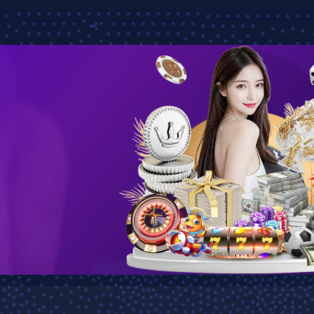
全天更新 ·
好
无论您身在何处，
好博体育A
体验。
下载客户端
网页