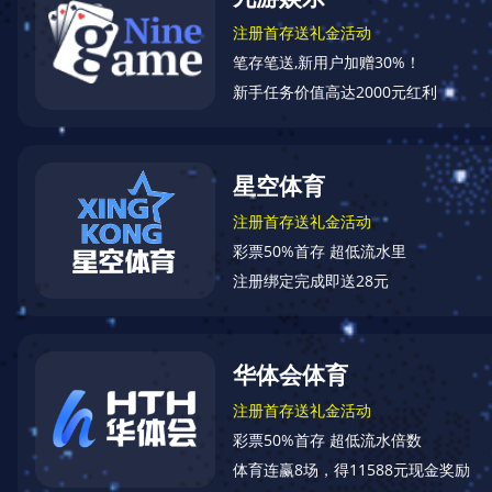
五大联赛
本文将对五大联赛不
简要回顾了当前排行
球队在本赛季的表现