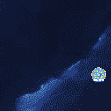
体能和技战术素养，他
用边路传中和前插进
直接影响着球队整体攻
撕开对方防线，这种打
手时，阿森纳能够通过
化战术理念的重要性日
有几位明星球员发挥着
会并完成进球。同时，