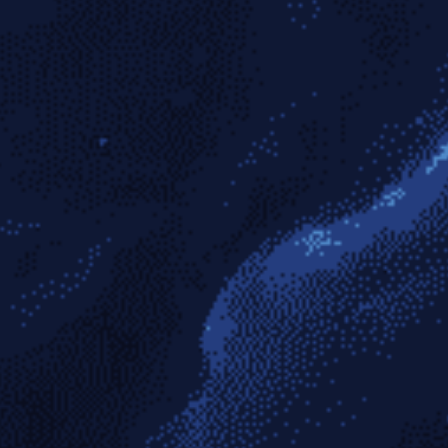
或缺的一环，他负责调度全局，是连接后防与前锋的重要纽带。
色的不败纪录。
样有其杰出的个人表现。一些年轻小将崭露头角，他们不仅具备
的活力。此外，中卫及门将的位置上，同样出现了一些令人瞩目
失分。在这个过程中，每一个关键球员都成为了团队不可或缺的
物浦还是阿森纳，都依赖于一系列优秀球员共同努力，这是他们
选手的发展潜力，将直接影响到未来赛事中的表现及结果。
望与挑战
记录固然值得欣慰，但如何保持这样的状态才是真正考验。因此
要关注的是如何应对伤病以及轮换问题，以确保主力阵容始终保
性的策略也需提前做出部署，以避免被偷袭或破解目前形成的不