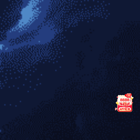
正是这些顶级球员，使
超凡技术，还有着旺盛
的表演，这帮助球队稳
一部分，共同推动着俱
能够保持不败的重要因
，对于利物浦来说，在
持最佳状态。同时，对
败金身。